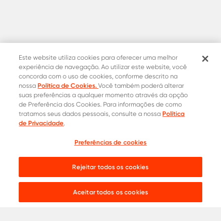
Este website utiliza cookies para oferecer uma melhor
experiência de navegação. Ao utilizar este website, você
concorda com o uso de cookies, conforme descrito na
Política de Cookies.
nossa
Você também poderá alterar
suas preferências a qualquer momento através da opção
de Preferência dos Cookies. Para informações de como
Política
tratamos seus dados pessoais, consulte a nossa
Contatos Oficiais
de Privacidade
.
0800 015 1221
Onde comprar
Preferências de cookies
Cotação
31 8453-2235
Rejeitar todos os cookies
Live chat:
Aceitar todos os cookies
Aços para
Construção Civil
Serralheria