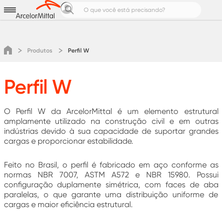
Aços para
Produtos e Soluções
Notícias e Cases
Produtos
Perfil W
Calculadoras de Aço
Pedreiro Top
Perfil W
Área do cliente
Cotação
O Perfil W da ArcelorMittal é um elemento estrutural
amplamente utilizado na construção civil e em outras
indústrias devido à sua capacidade de suportar grandes
cargas e proporcionar estabilidade.
Feito no Brasil, o perfil é fabricado em aço conforme as
normas NBR 7007, ASTM A572 e NBR 15980. Possui
configuração duplamente simétrica, com faces de aba
paralelas, o que garante uma distribuição uniforme de
cargas e maior eficiência estrutural.