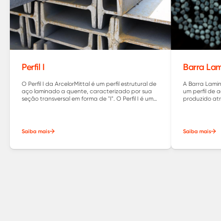
Perfil I
Barra La
O Perfil I da ArcelorMittal é um perfil estrutural de
A Barra Lami
aço laminado a quente, caracterizado por sua
um perfil de a
seção transversal em forma de "I". O Perfil I é um
produzido at
componente estrutural essencial em muitos
quente.
projetos de engenharia e construção,
oferecendo uma alta resistência, eficiência
estrutural e versatilidade.
Saiba mais
Saiba mais