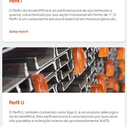
Perfil I
O Perfil I da ArcelorMittal é um perfil estrutural de aço laminado a
quente, caracterizado por sua seção transversal em forma de "I". O
Perfil I é um componente estrutural essencial em muitos projetos de
engenharia e construção, oferecendo uma alta resistência,
eficiência estrutural e versatilidade.
Saiba mais
Perfil U
O Perfil U, também conhecido como Viga U, é um produto siderúrgico
da ArcelorMittal. Este perfil estrutural é caracterizado por suas abas
não paralelas e inclinação interna de aproximadamente 16,67%.