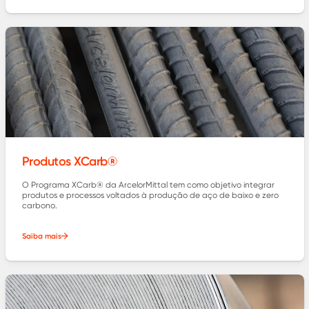
Produtos XCarb®
O Programa XCarb® da ArcelorMittal tem como objetivo integrar
produtos e processos voltados à produção de aço de baixo e zero
carbono.
Saiba mais