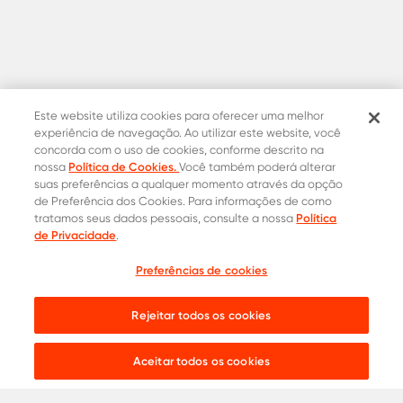
Este website utiliza cookies para oferecer uma melhor
experiência de navegação. Ao utilizar este website, você
concorda com o uso de cookies, conforme descrito na
Política de Cookies.
nossa
Você também poderá alterar
suas preferências a qualquer momento através da opção
de Preferência dos Cookies. Para informações de como
Política
tratamos seus dados pessoais, consulte a nossa
Contatos Oficiais
de Privacidade
.
0800 015 1221
Onde comprar
Preferências de cookies
Cotação
31 8453-2235
Rejeitar todos os cookies
Live chat:
Aceitar todos os cookies
Aços para