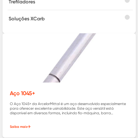
Trefiladores
Soluções XCarb
Aço 1045+
O Aço 1045+ da ArcelorMittal é um aço desenvolvido especialmente
para oferecer excelente usinabilidade. Este aço versátil está
disponível em diversas formas, incluindo fio-máquina, barra
laminada, barra trefilada e barra descascada, e é produzido
conforme a norma SAE J403.
Saiba mais