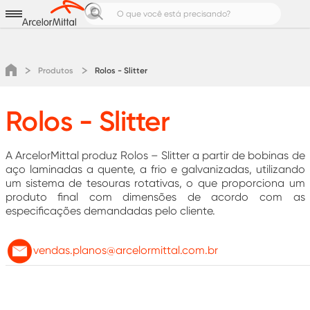
Aços para
Produtos e Soluções
Notícias e Cases
Produtos
Rolos - Slitter
Calculadoras de Aço
Pedreiro Top
Rolos - Slitter
Área do cliente
Cotação
A ArcelorMittal produz Rolos – Slitter a partir de bobinas de
aço laminadas a quente, a frio e galvanizadas, utilizando
um sistema de tesouras rotativas, o que proporciona um
produto final com dimensões de acordo com as
especificações demandadas pelo cliente.
vendas.planos@arcelormittal.com.br