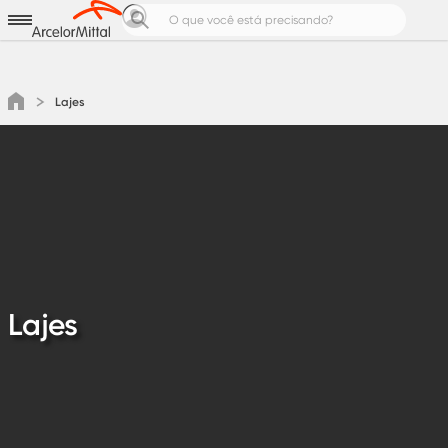
Aços para
Produtos e Soluções
Notícias e Cases
Lajes
Calculadoras de Aço
Pedreiro Top
Área do cliente
Cotação
Lajes