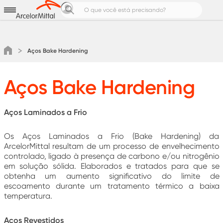
Aços para
Produtos e Soluções
Notícias e Cases
Aços Bake Hardening
Calculadoras de Aço
Pedreiro Top
Aços Bake Hardening
Área do cliente
Cotação
Aços Laminados a Frio
Os Aços Laminados a Frio (Bake Hardening) da
ArcelorMittal resultam de um processo de envelhecimento
controlado, ligado à presença de carbono e/ou nitrogênio
em solução sólida. Elaborados e tratados para que se
obtenha um aumento significativo do limite de
escoamento durante um tratamento térmico a baixa
temperatura.
Aços Revestidos