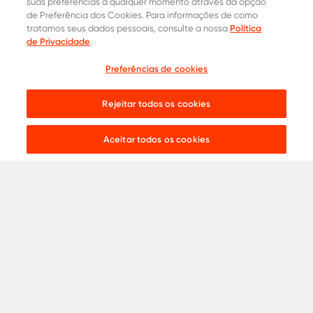
suas preferências a qualquer momento através da opção
de Preferência dos Cookies. Para informações de como
Política
tratamos seus dados pessoais, consulte a nossa
de Privacidade
.
Preferências de cookies
Cotação
Contatos Oficiais
Rejeitar todos os cookies
0800 015 1221
Onde comprar
31 8453-2235
Live chat:
Aceitar todos os cookies
Aços para
Construção Civil
Serralheria
Indústria
Agronegócio
Automotivo
Ver todos
Catálogos