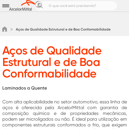
Aços para
Produtos e Soluções
Notícias e Cases
Aços de Qualidade Estrutural e de Boa Conformabilidade
Calculadoras de Aço
Pedreiro Top
Aços de Qualidade
Área do cliente
Estrutural e de Boa
Cotação
Conformabilidade
Laminados a Quente
Com alta aplicabilidade no setor automotivo, essa linha de
aços é oferecida pela ArcelorMittal com garantia de
composição química e de propriedades mecânicas,
podem ser microligados ou não. É ideal para utilização em
componentes estruturais conformados a frio, que exigem