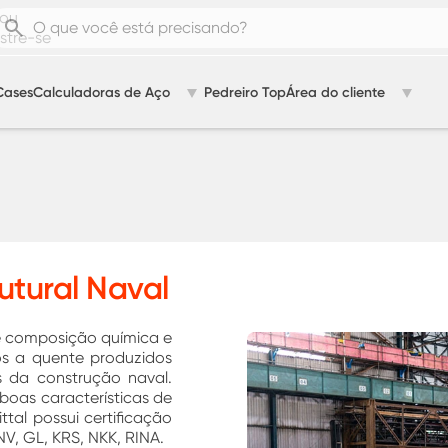
ou
tre-se
Cases
Calculadoras de Aço
Pedreiro Top
Área do cliente
utural Naval
de composição química e
s a quente produzidos
 da construção naval.
oas características de
tal possui certificação
V, GL, KRS, NKK, RINA.