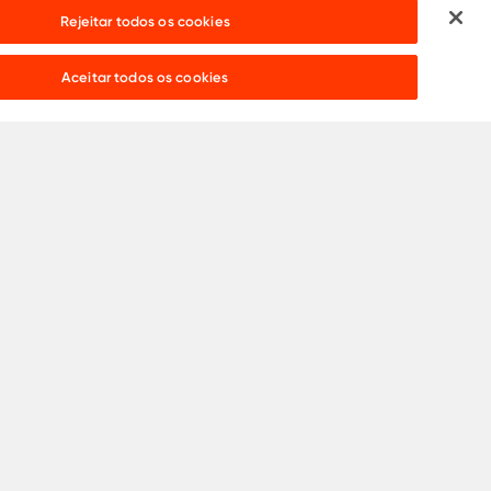
Rejeitar todos os cookies
Precisa de ajuda?
Live chat:
Aceitar todos os cookies
Catálogos
Copyright 2024 •
ArcelorMittal