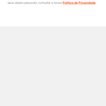
Política de Privacidade
seus dados pessoais, consulte a nossa
.
Contatos Oficiais
0800 015 1221
31 8453-2235
Onde co
Aços para
Construção Civil
Indústria
Automotivo
Serralhe
Termos de Uso
Política de Privacidade
Política 