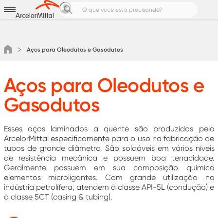
Aços para
Produtos e Soluções
Notícias e Cases
Aços para Oleodutos e Gasodutos
Calculadoras de Aço
Pedreiro Top
Aços para Oleodutos e
Área do cliente
Gasodutos
Cotação
Esses aços laminados a quente são produzidos pela
ArcelorMittal especificamente para o uso na fabricação de
tubos de grande diâmetro. São soldáveis em vários níveis
de resistência mecânica e possuem boa tenacidade.
Geralmente possuem em sua composição química
elementos microligantes. Com grande utilização na
indústria petrolífera, atendem à classe API-5L (condução) e
à classe 5CT (casing & tubing).