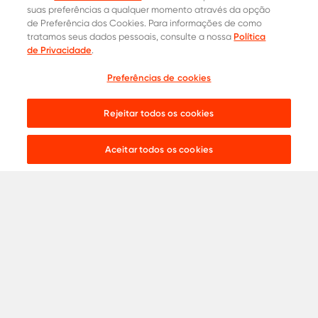
suas preferências a qualquer momento através da opção
de Preferência dos Cookies. Para informações de como
Política
tratamos seus dados pessoais, consulte a nossa
de Privacidade
.
Preferências de cookies
Cotação
Contatos Oficiais
Rejeitar todos os cookies
0800 015 1221
Onde comprar
Live chat:
Aceitar todos os cookies
31 8453-2235
Aços para
Construção Civil
Serralheria
Indústria
Agronegócio
Automotivo
Ver todos
Catálogos