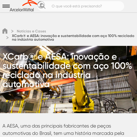
Aços para
Produtos e Soluções
Notícias e Cases
Notícias e Cases
XCarb® e AESA: inovação e sustentabilidade com aço 100% reciclado
Calculadoras de Aço
na indústria automotiva
Pedreiro Top
Área do cliente
XCarb® e AESA: inovação e
Cotação
sustentabilidade com aço 100%
reciclado na indústria
automotiva
A AESA, uma das principais fabricantes de peças
automotivas do Brasil, tem uma história marcada pela