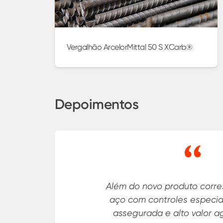
Vergalhão ArcelorMittal 50 S XCarb®
Depoimentos
A Tegra gerencia
de efeito estufa 
o importante 
agenda de 203