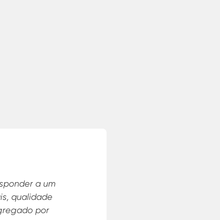
 suas emissões de gases
A A
desde 2019 e este tema é
compromisso da nossa
d
0. Entendemos que é
ind