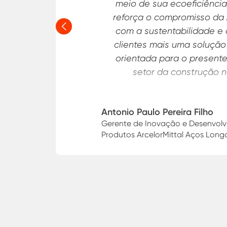
preciso atuar em
fornecedores, nã
as nossas emis
Anterior
desenvolvemo
ArcelorMittal Bra
XCarb® nos noss
desenvolver cada 
insumos d
Vitoria Bar
Gerente de Su