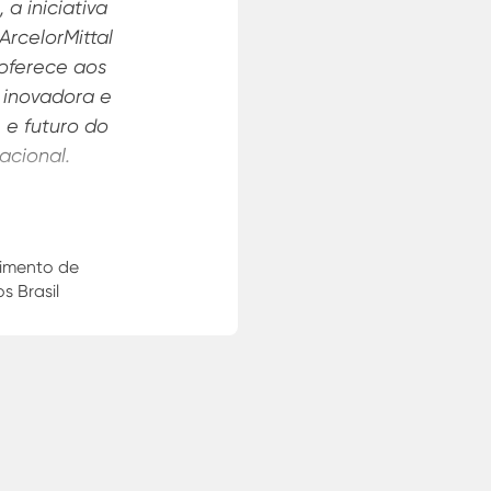
 parceria com os nossos
p
o olhando somente para
Hig
sões. Por este motivo,
fu
s a parceria com a
sil, para a aplicação do
co
os canteiros. Buscamos
vez mais a aplicação de
prá
e baixa emissão.
bosa
stentabilidade Tegra