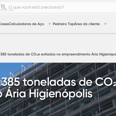
ou
tre-se
Cases
Calculadoras de Aço
Pedreiro Top
Área do cliente
385 toneladas de CO₂e evitadas no empreendimento Ária Higienópol
 385 toneladas de CO₂
Ária Higienópolis