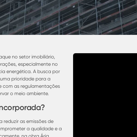
ue no setor imobiliário,
perações, especialmente no
ncia energética. A busca por
 uma prioridade para a
e com as regulamentações
rvar o meio ambiente.
 Incorporada?
a reduzir as emissões de
omprometer a qualidade e a
icamente, na obra Ária