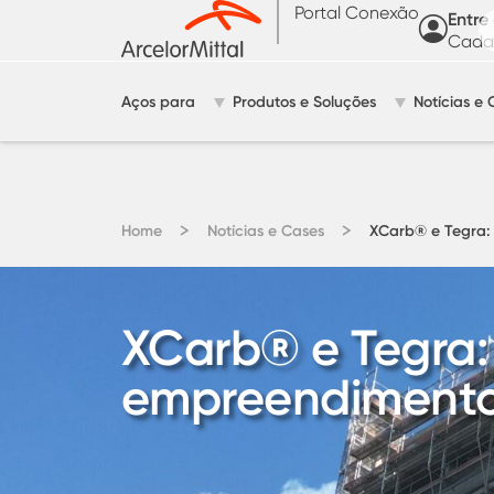
Portal Conexão
Entre
Cadas
Aços para
Produtos e Soluções
Notícias e 
Home
Notícias e Cases
XCarb® e Tegra: 
XCarb® e Tegra:
empreendimento 