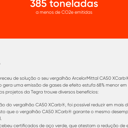
385 toneladas
a menos de CO2e emitidas
?
ofereceu de solução o seu vergalhão ArcelorMittal CA50 XCar
uto gera uma emissão de gases de efeito estufa 68% menor 
s projetos da Tegra trouxe diversos benefícios:
ão do vergalhão CA50 XCarb
®
, foi possível reduzir em mai
isto que o vergalhão CA50 XCarb
®
garante o mesmo desempe
.
cebeu certificados de aço verde, que atestam a redução de e