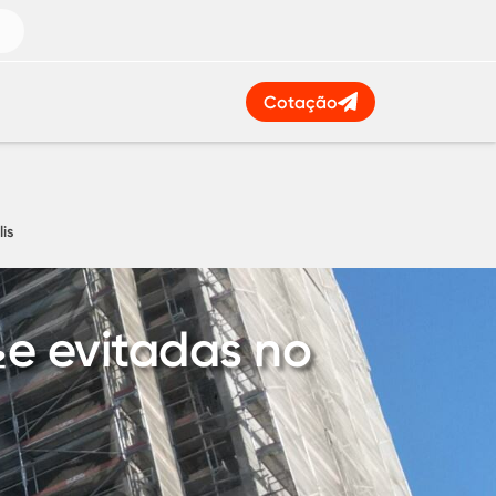
Cotação
is
e evitadas no