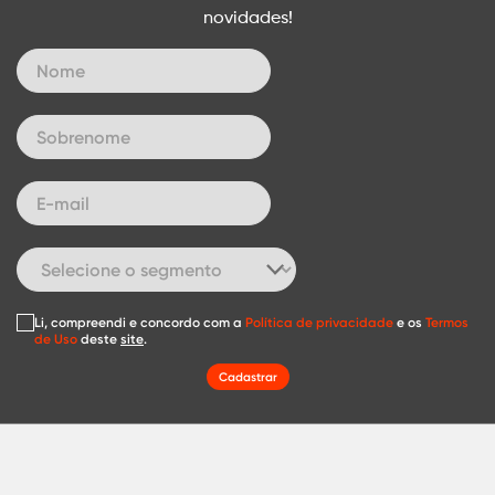
novidades!
Li, compreendi e concordo com a
Política de privacidade
e os
Termos
de Uso
deste
site
.
Cadastrar