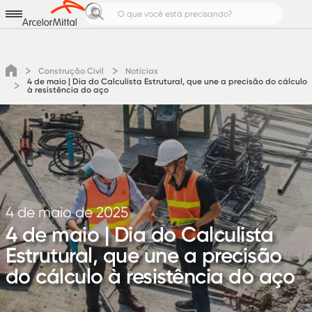
Aços para
Produtos e Soluções
Notícias e Cases
Construção Civil
Notícias
4 de maio | Dia do Calculista Estrutural, que une a precisão do cálculo
Calculadoras de Aço
à resistência do aço
Pedreiro Top
Área do cliente
Cotação
4 de maio de 2025
4 de maio | Dia do Calculista
Estrutural, que une a precisão
do cálculo à resistência do aço