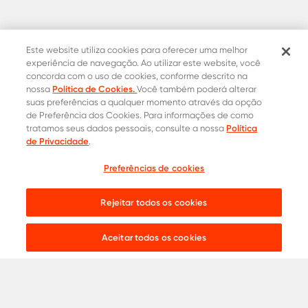
Este website utiliza cookies para oferecer uma melhor
experiência de navegação. Ao utilizar este website, você
concorda com o uso de cookies, conforme descrito na
Política de Cookies.
nossa
Você também poderá alterar
suas preferências a qualquer momento através da opção
de Preferência dos Cookies. Para informações de como
Política
tratamos seus dados pessoais, consulte a nossa
Contatos Oficiais
de Privacidade
.
0800 015 1221
Onde comprar
Preferências de cookies
Cotação
31 8453-2235
Rejeitar todos os cookies
Live chat:
Aceitar todos os cookies
Aços para
Construção Civil
Serralheria
Indústria
Agronegócio