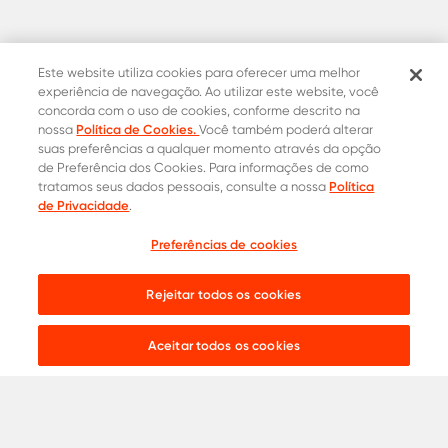
Este website utiliza cookies para oferecer uma melhor
experiência de navegação. Ao utilizar este website, você
concorda com o uso de cookies, conforme descrito na
Política de Cookies.
nossa
Você também poderá alterar
suas preferências a qualquer momento através da opção
de Preferência dos Cookies. Para informações de como
Política
tratamos seus dados pessoais, consulte a nossa
Contatos Oficiais
de Privacidade
.
0800 015 1221
Onde comprar
Preferências de cookies
Cotação
31 8453-2235
Rejeitar todos os cookies
Live chat:
Aceitar todos os cookies
Aços para
Construção Civil
Serralheria
Indústria
Agronegócio