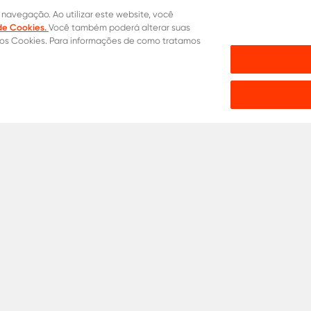
 navegação. Ao utilizar este website, você
 de Cookies.
Você também poderá alterar suas
dos Cookies. Para informações de como tratamos
mprar
ria
Agronegócio
Ver todos
de Cookies
Proteção Contra Fraude