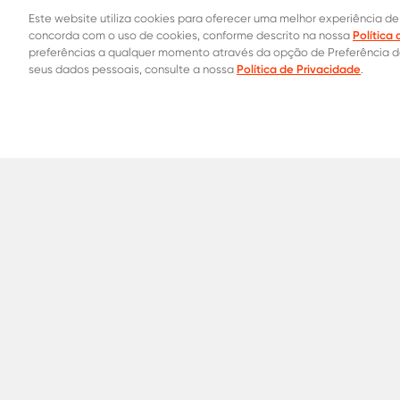
Este website utiliza cookies para oferecer uma melhor experiência de
Política
concorda com o uso de cookies, conforme descrito na nossa
preferências a qualquer momento através da opção de Preferência 
Política de Privacidade
seus dados pessoais, consulte a nossa
.
Contatos Oficiais
0800 015 1221
31 8453-2235
Onde co
Aços para
Construção Civil
Indústria
Automotivo
Serralhe
Termos de Uso
Política de Privacidade
Política 