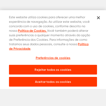
Este website utiliza cookies para oferecer uma melhor
experiência de navegação. Ao utilizar este website, você
concorda com o uso de cookies, conforme descrito na
Política de Cookies.
nossa
Você também poderá alterar
suas preferências a qualquer momento através da opção
de Preferência dos Cookies. Para informações de como
Política
tratamos seus dados pessoais, consulte a nossa
Contatos Oficiais
de Privacidade
.
0800 015 1221
Onde comprar
Preferências de cookies
Cotação
31 8453-2235
Rejeitar todos os cookies
Live chat:
Aceitar todos os cookies
Aços para
Construção Civil
Serralheria
Indústria
Agronegócio