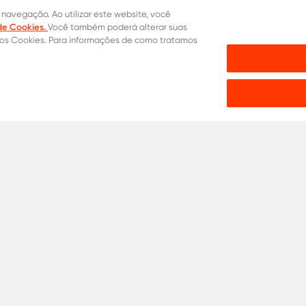
 navegação. Ao utilizar este website, você
 de Cookies.
Você também poderá alterar suas
dos Cookies. Para informações de como tratamos
mprar
ria
Agronegócio
Ver todos
de Cookies
Proteção Contra Fraude