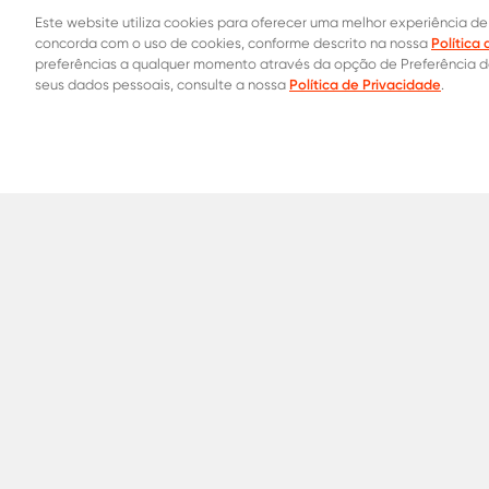
Este website utiliza cookies para oferecer uma melhor experiência de
Política
concorda com o uso de cookies, conforme descrito na nossa
preferências a qualquer momento através da opção de Preferência 
Política de Privacidade
seus dados pessoais, consulte a nossa
.
Contatos Oficiais
0800 015 1221
31 8453-2235
Onde co
Aços para
Construção Civil
Indústria
Automotivo
Serralhe
Termos de Uso
Política de Privacidade
Política 