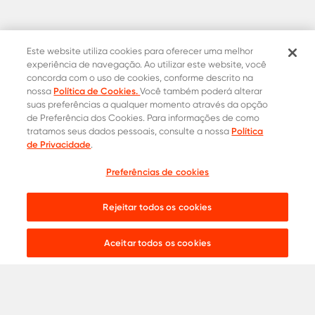
Este website utiliza cookies para oferecer uma melhor
experiência de navegação. Ao utilizar este website, você
concorda com o uso de cookies, conforme descrito na
Política de Cookies.
nossa
Você também poderá alterar
suas preferências a qualquer momento através da opção
de Preferência dos Cookies. Para informações de como
Política
tratamos seus dados pessoais, consulte a nossa
Contatos Oficiais
de Privacidade
.
0800 015 1221
Onde comprar
Preferências de cookies
Cotação
31 8453-2235
Rejeitar todos os cookies
Live chat:
Aceitar todos os cookies
Aços para
Construção Civil
Serralheria
Indústria
Agronegócio