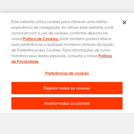
Este website utiliza cookies para oferecer uma melhor
experiência de navegação. Ao utilizar este website, você
concorda com o uso de cookies, conforme descrito na
Política de Cookies.
nossa
Você também poderá alterar
suas preferências a qualquer momento através da opção
de Preferência dos Cookies. Para informações de como
Política
tratamos seus dados pessoais, consulte a nossa
Contatos Oficiais
de Privacidade
.
0800 015 1221
Onde comprar
Preferências de cookies
Cotação
31 8453-2235
Rejeitar todos os cookies
Live chat:
Aceitar todos os cookies
Aços para
Construção Civil
Serralheria
Indústria
Agronegócio