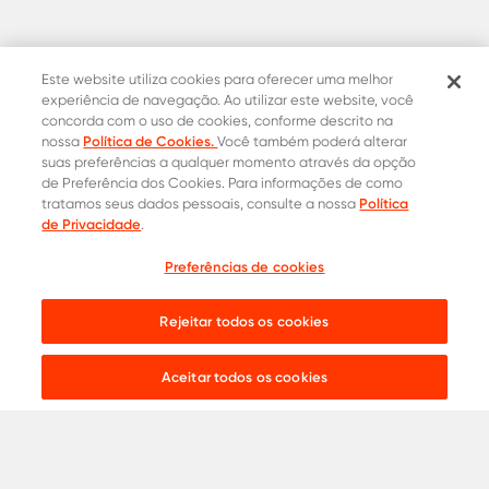
Este website utiliza cookies para oferecer uma melhor
experiência de navegação. Ao utilizar este website, você
concorda com o uso de cookies, conforme descrito na
Política de Cookies.
nossa
Você também poderá alterar
suas preferências a qualquer momento através da opção
de Preferência dos Cookies. Para informações de como
Política
tratamos seus dados pessoais, consulte a nossa
Contatos Oficiais
de Privacidade
.
0800 015 1221
Onde comprar
Preferências de cookies
Cotação
31 8453-2235
Rejeitar todos os cookies
Live chat:
Aceitar todos os cookies
Aços para
Construção Civil
Serralheria
Indústria
Agronegócio