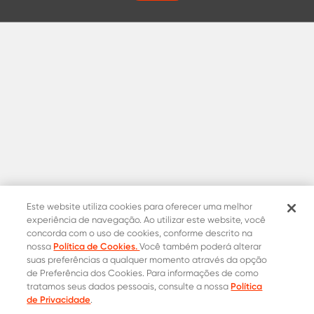
Este website utiliza cookies para oferecer uma melhor
experiência de navegação. Ao utilizar este website, você
concorda com o uso de cookies, conforme descrito na
Política de Cookies.
nossa
Você também poderá alterar
suas preferências a qualquer momento através da opção
de Preferência dos Cookies. Para informações de como
Política
tratamos seus dados pessoais, consulte a nossa
de Privacidade
.
Contatos Oficiais