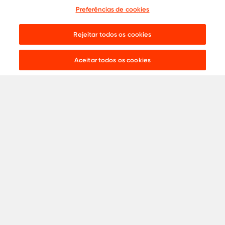
Preferências de cookies
Cotação
0800 015 1221
Onde comprar
31 8453-2235
Rejeitar todos os cookies
Live chat:
Aceitar todos os cookies
Aços para
Construção Civil
Serralheria
Indústria
Agronegócio
Automotivo
Ver todos
Catálogos
Termos de Uso
Política de Privacidade
Política de Cookies
Proteção Contra Fraude