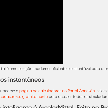
ttal é uma solução moderna, eficiente e sustentável para a p
dos instantâneos
a, acesse a
página de calculadoras no Portal Conexão
, seleci
 cadastre-se gratuitamente
para acessar todos os simulador
inteligente é ArcelorMittal. Feito no Br