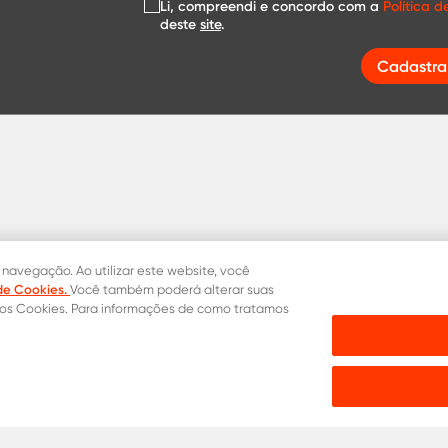
Li, compreendi e concordo com a
Política 
deste
site
.
Cadastra
 navegação. Ao utilizar este website, você
 de Cookies.
Você também poderá alterar suas
dos Cookies. Para informações de como tratamos
mprar