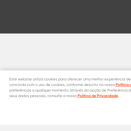
Este website utiliza cookies para oferecer uma melhor experiência de
Política
concorda com o uso de cookies, conforme descrito na nossa
preferências a qualquer momento através da opção de Preferência 
Política de Privacidade
seus dados pessoais, consulte a nossa
.
Contatos Oficiais
0800 015 1221
31 8453-2235
Onde co