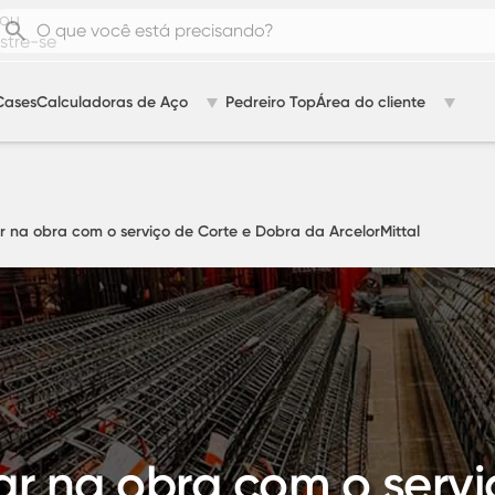
ou
tre-se
Cases
Calculadoras de Aço
Pedreiro Top
Área do cliente
na obra com o serviço de Corte e Dobra da ArcelorMittal
 na obra com o servi