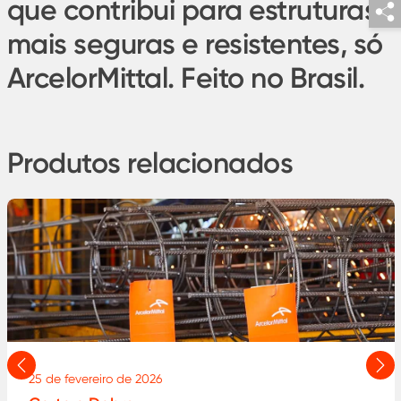
que contribui para estruturas
mais seguras e resistentes, só
ArcelorMittal. Feito no Brasil.
Produtos relacionados
Anterior
Pró
25 de fevereiro de 2026