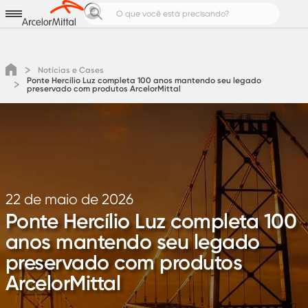
Aços para
Produtos e Soluções
Notícias e Cases
Notícias e Cases
Ponte Hercílio Luz completa 100 anos mantendo seu legado
Calculadoras de Aço
preservado com produtos ArcelorMittal
Pedreiro Top
Área do cliente
Cotação
22 de maio de 2026
Ponte Hercílio Luz completa 100
anos mantendo seu legado
preservado com produtos
ArcelorMittal