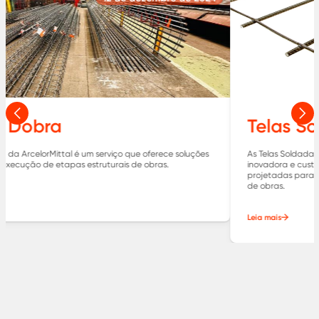
Anterior
Pró
Telas Soldadas Especiais
As Telas Soldadas Especiais da ArcelorMittal são uma solução
inovadora e customizável para a indústria da construção civil,
projetadas para atender às demandas específicas de diversos tipos
de obras.
Leia mais