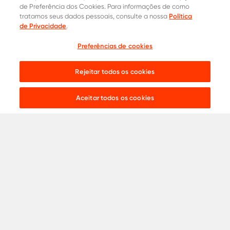
de Preferência dos Cookies. Para informações de como
Política
tratamos seus dados pessoais, consulte a nossa
Contatos Oficiais
de Privacidade
.
0800 015 1221
Onde comprar
Preferências de cookies
Cotação
31 8453-2235
Rejeitar todos os cookies
Live chat:
Aceitar todos os cookies
Aços para
Construção Civil
Serralheria
Indústria
Agronegócio
Automotivo
Ver todos
Catálogos