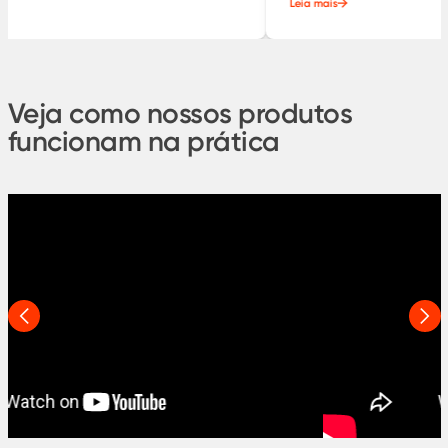
Leia mais
Veja como nossos produtos
funcionam na prática
Anterior
Pró