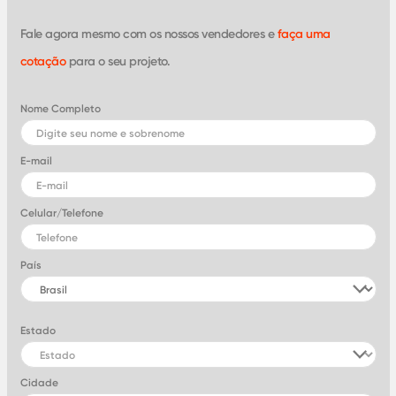
Fale agora mesmo com os nossos vendedores e
faça uma
cotação
para o seu projeto.
Nome Completo
E-mail
Celular/Telefone
País
Estado
Cidade