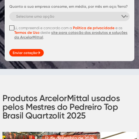
Quanto a sua empresa consome, em média, por mês em aço/ferro?
Li, compreendi e concordo com a
Política de privacidade
e os
Termos de Uso
deste
site para cotação dos produtos e soluções
da ArcelorMittal
.
Enviar cotação
Produtos ArcelorMittal usados
pelos Mestres do Pedreiro Top
Brasil Quartzolit 2025
12 de dezembro de 2024