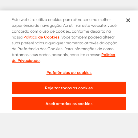
Este website utiliza cookies para oferecer uma melhor
experiência de navegação. Ao utilizar este website, você
concorda com o uso de cookies, conforme descrito na
Política de Cookies.
nossa
Você também poderá alterar
suas preferências a qualquer momento através da opção
de Preferência dos Cookies. Para informações de como
Política
tratamos seus dados pessoais, consulte a nossa
Contatos Oficiais
de Privacidade
.
0800 015 1221
Onde comprar
Preferências de cookies
Cotação
31 8453-2235
Rejeitar todos os cookies
Live chat:
Aceitar todos os cookies
Aços para
Construção Civil
Serralheria
Indústria
Agronegócio
Automotivo
Ver todos