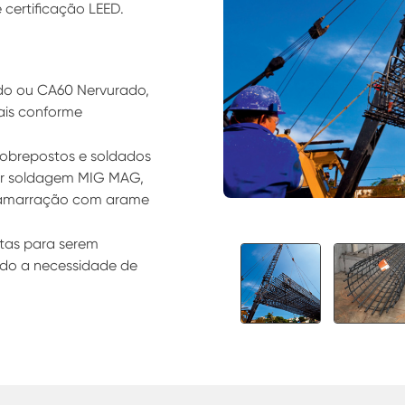
e certificação LEED.
do ou CA60 Nervurado,
sais conforme
sobrepostos e soldados
or soldagem MIG MAG,
e amarração com arame
tas para serem
ndo a necessidade de