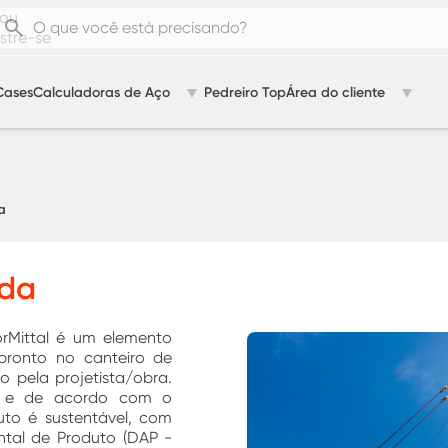
ou
tre-se
Cases
Calculadoras de Aço
Pedreiro Top
Área do cliente
a
ada
rMittal é um elemento
 pronto no canteiro de
 pela projetista/obra.
os e de acordo com o
to é sustentável, com
tal de Produto (DAP -