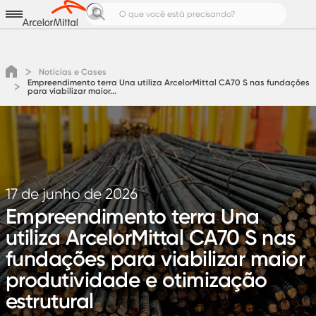
Aços para
Produtos e Soluções
Notícias e Cases
Notícias e Cases
Empreendimento terra Una utiliza ArcelorMittal CA70 S nas fundações
Calculadoras de Aço
para viabilizar maior...
Pedreiro Top
Área do cliente
Cotação
17 de junho de 2026
Empreendimento terra Una
utiliza ArcelorMittal CA70 S nas
fundações para viabilizar maior
produtividade e otimização
estrutural