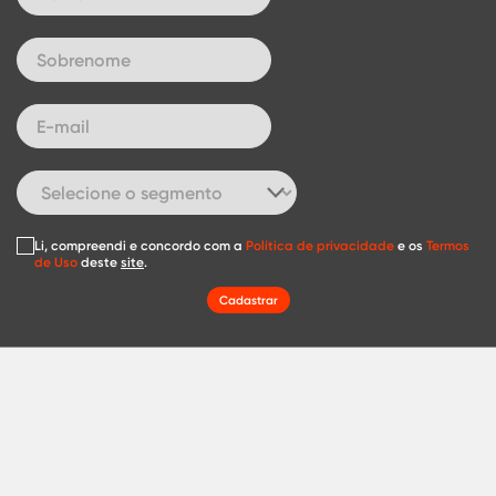
Li, compreendi e concordo com a
Política de privacidade
e os
Termos
de Uso
deste
site
.
Cadastrar