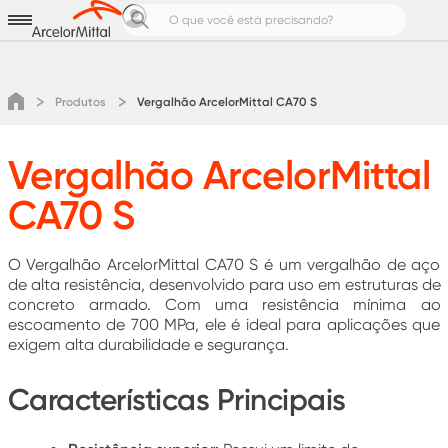
Aços para
Produtos e Soluções
Notícias e Cases
Produtos
Vergalhão ArcelorMittal CA70 S
Calculadoras de Aço
Pedreiro Top
Vergalhão ArcelorMittal
Área do cliente
CA70 S
Cotação
O Vergalhão ArcelorMittal CA70 S é um vergalhão de aço
de alta resistência, desenvolvido para uso em estruturas de
concreto armado. Com uma resistência mínima ao
escoamento de 700 MPa, ele é ideal para aplicações que
exigem alta durabilidade e segurança.
Características Principais