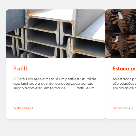
Perfil I
Estaca pr
O Perfil I da ArcelorMittal é um perfil estrutural de
As estacas pr
aço laminado a quente, caracterizado por sua
são soluções 
seção transversal em forma de "I". O Perfil I é um
em obras de 
componente estrutural essencial em muitos
projetadas p
projetos de engenharia e construção,
cargas vertic
oferecendo uma alta resistência, eficiência
em projetos d
estrutural e versatilidade.
Saiba mais
Saiba mais