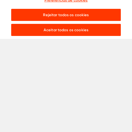
Preferências de cookies
Cotação
0800 015 1221
Onde comprar
31 8453-2235
Rejeitar todos os cookies
Live chat:
Aceitar todos os cookies
Aços para
Construção Civil
Serralheria
Indústria
Agronegócio
Automotivo
Ver todos
Catálogos
Termos de Uso
Política de Privacidade
Política de Cookies
Proteção Contra Fraude