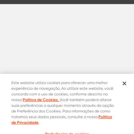
Este website utiliza cookies para oferecer uma melhor
experiência de navegação. Ao utilizar este website, você
concorda com o uso de cookies, conforme descrito na
Política de Cookies.
nossa
Você também poderá alterar
suas preferências a qualquer momento através da opção
de Preferência dos Cookies. Para informações de como
Política
tratamos seus dados pessoais, consulte a nossa
de Privacidade
.
Contatos Oficiais